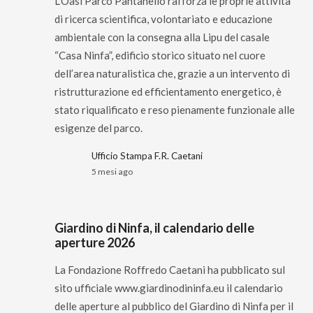
L’Oasi Parco Pantanello rafforza le proprie attività
di ricerca scientifica, volontariato e educazione
ambientale con la consegna alla Lipu del casale
“Casa Ninfa”, edificio storico situato nel cuore
dell’area naturalistica che, grazie a un intervento di
ristrutturazione ed efficientamento energetico, è
stato riqualificato e reso pienamente funzionale alle
esigenze del parco.
Ufficio Stampa F.R. Caetani
5 mesi ago
Giardino di Ninfa, il calendario delle
aperture 2026
La Fondazione Roffredo Caetani ha pubblicato sul
sito ufficiale www.giardinodininfa.eu il calendario
delle aperture al pubblico del Giardino di Ninfa per il