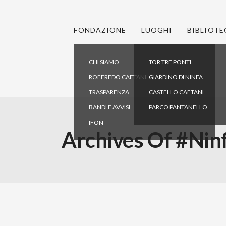
FONDAZIONE
LUOGHI
BIBLIOTE
CHI SIAMO
TOR TRE PONTI
ROFFREDO CAETANI
GIARDINO DI NINFA
TRASPARENZA
CASTELLO CAETANI
BANDI E AVVISI
PARCO PANTANELLO
IFON
Archives Of #nin