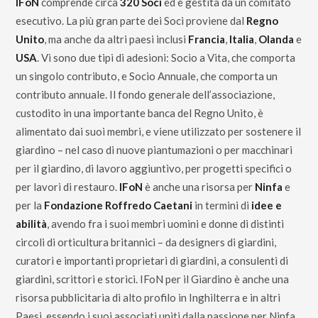
IFoN
comprende circa
320 Soci
ed è gestita da un comitato
esecutivo. La più gran parte dei Soci proviene dal
Regno
Unito
, ma anche da altri paesi inclusi
Francia
,
Italia
,
Olanda
e
USA
. Vi sono due tipi di adesioni: Socio a Vita, che comporta
un singolo contributo, e Socio Annuale, che comporta un
contributo annuale. Il fondo generale dell’associazione,
custodito in una importante banca del Regno Unito, è
alimentato dai suoi membri, e viene utilizzato per sostenere il
giardino – nel caso di nuove piantumazioni o per macchinari
per il giardino, di lavoro aggiuntivo, per progetti specifici o
per lavori di restauro.
IFoN
è anche una risorsa per
Ninfa
e
per la
Fondazione Roffredo Caetani
in termini di
idee e
abilità
, avendo fra i suoi membri uomini e donne di distinti
circoli di orticultura britannici – da designers di giardini,
curatori e importanti proprietari di giardini, a consulenti di
giardini, scrittori e storici. IFoN per il Giardino è anche una
risorsa pubblicitaria di alto profilo in Inghilterra e in altri
Paesi, essendo i suoi associati uniti dalla passione per Ninfa