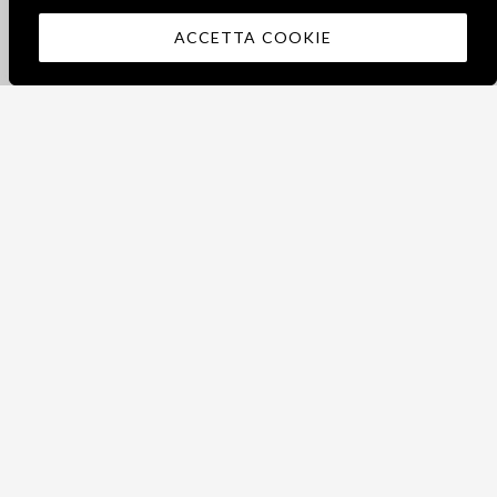
ACCETTA COOKIE
“Per onorare e perpetuare
la memoria del grande
Casato della Principessa
Lelia Caetani e per
continuare il lavoro sociale