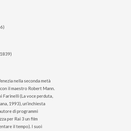
6)
, 1839)
 Venezia nella seconda metà
 con il maestro Robert Mann.
hi Farinelli (La voce perduta,
ana, 1993), un’inchiesta
È autore di programmi
zza per Rai 3 un film
ntare il tempo). I suoi