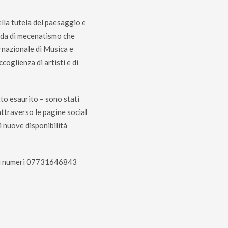
ella tutela del paesaggio e
enda di mecenatismo che
rnazionale di Musica e
coglienza di artisti e di
tto esaurito – sono stati
attraverso le pagine social
i nuove disponibilità
i ai numeri 07731646843