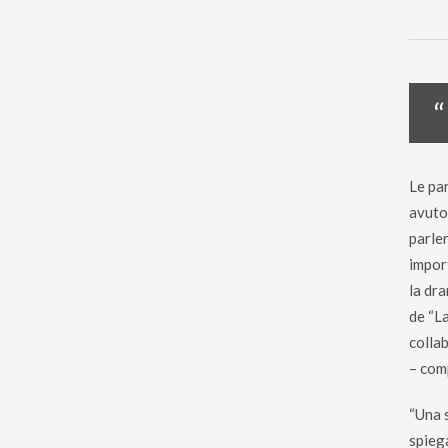
“
Le pa
avuto
parle
impor
la dr
de “L
colla
– com
“Una 
spieg