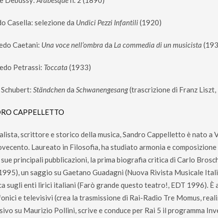
e Debussy:
Arabesque
n. 2 (1890)
do Casella: selezione da
Undici Pezzi Infantili
(1920)
edo Caetani:
Una voce nell’ombra
da
La commedia di un musicista
(193
edo Petrassi:
Toccata
(1933)
 Schubert:
Ständchen
da
Schwanengesang
(trascrizione di Franz Liszt
RO CAPPELLETTO
alista, scrittore e storico della musica, Sandro Cappelletto è nato a
ovecento. Laureato in Filosofia, ha studiato armonia e composizione
 sue principali pubblicazioni, la prima biografia critica di Carlo Brosc
1995), un saggio su Gaetano Guadagni (Nuova Rivista Musicale Itali
ca sugli enti lirici italiani (Farò grande questo teatro!, EDT 1996). 
onici e televisivi (crea la trasmissione di Rai-Radio Tre Momus, reali
sivo su Maurizio Pollini, scrive e conduce per Rai 5 il programma Inve