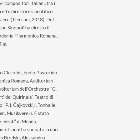
i compositori italiani, tra i
 ed è direttore scientifico
nsiero (Treccani, 2018). Del
ppe Sinopoli ha diretto il
cademia Filarmonica Romana,
lia.
o Ciccolini, Ennio Pastorino
monica Romana, Auditorium
ditorium dell’Orchestra “G.
ti del Quirinale”, Teatro di
P. I. Čajkovskij”, Tonhalle,
ren, Musikverein. È stato
. Verdi” di Milano,
 molti anni ha suonato in duo
im Brodski, Alessandro