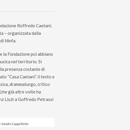
Fondazione Roffredo Caetani.
ta – organizzata dalla
di Ninfa.
 e la Fondazione poi abbiano
sica nel territorio. Si
lla presenza costante di
to “Casa Caetani”. Il testo e
sica, drammaturgo, critico
che già altre volte ha
anz Liszt a Goffredo Petrassi
e Sandro Cappelletto