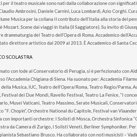
ti per il teatro musicale sono nati dalla collaborazione con significativ
 Claudio Ambrosini, Daniele Carnini, Luca Lombardi, Azio Corghi. Cura
lume Musica per la collana Il contributo dell’Italia alla storia del pe
 Mozart. Scene dai viaggi in Italia (il Saggiatore). Su invito di Giuse
re drammaturgia del Teatro dell’Opera di Roma. Accademico dell’Ac
stato direttore artistico dal 2009 al 2013. È Accademico di Santa Ceci
CO SCOLASTRA
mato con lode al Conservatorio di Perugia, si è perfezionato con Ald
sso l’Accademia Chigiana di Siena. Ha suonato per: Accademia Filar
 della Musica, IUC, Teatro dell’Opera/Roma, Teatro Regio/Parma, Au
, Festival dei Due Mondi, Ravello Festival, Teatro La Fenice, “I concer
arlo, Musei Vaticani, Teatro Massimo, Serate Musicali, Conservatorio “
uto “F. Chopin”, Orchestre National du Capitole, Festival van Vlaande
a con importanti orchestre: I Solisti di Mosca, Orchestra Sinfonica “G
stra da Camera di Zurigo, I Solisti Veneti, Berliner Symphoniker. Per
l pianista Sebastiano Brusco. Ha collaborato con noti musicisti – Vad