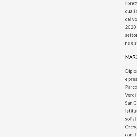
libret
quali
del vo
2020 è
setto
ne è 
MAR
Diplo
e pre
Parco
Verdi”
San C
Istit
solist
Orche
con i