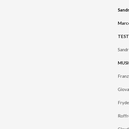
Sandr
Marco
TEST
Sandr
MUS
Franz
Giova
Fryde
Roffr