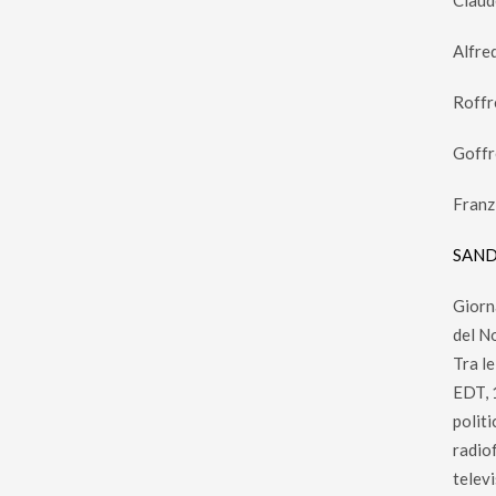
Claud
Alfre
Roffr
Goffr
Franz
SAND
Giorn
del N
Tra le
EDT, 
politi
radiof
televi