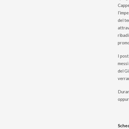
Cappe
l’imp
del t
attra
ribadi
promo
I pos
messi
del Gi
verra
Duran
oppu
Sched