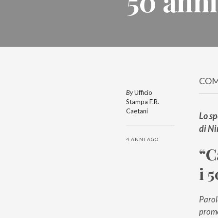
50 anni
COM
By
Ufficio
Stampa F.R.
Caetani
Lo sp
di Ni
4 ANNI AGO
“C
i 
Parol
promo