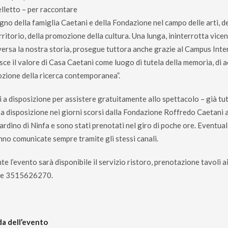
lletto – per raccontare
egno della famiglia Caetani e della Fondazione nel campo delle arti, d
erritorio, della promozione della cultura. Una lunga, ininterrotta vic
versa la nostra storia, prosegue tuttora anche grazie al Campus Inte
sce il valore di Casa Caetani come luogo di tutela della memoria, di ac
zione della ricerca contemporanea”.
ti a disposizione per assistere gratuitamente allo spettacolo – già tu
 a disposizione nei giorni scorsi dalla Fondazione Roffredo Caetani 
ardino di Ninfa e sono stati prenotati nel giro di poche ore. Eventual
nno comunicate sempre tramite gli stessi canali.
te l’evento sarà disponibile il servizio ristoro, prenotazione tavol
re 3515626270.
a dell’evento