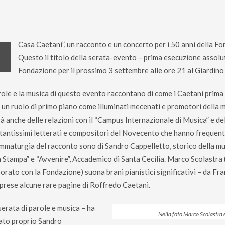
Casa Caetani”, un racconto e un concerto per i 50 anni della 
Questo il titolo della serata-evento – prima esecuzione assolu
Fondazione per il prossimo 3 settembre alle ore 21 al Giardino 
role e la musica di questo evento raccontano di come i Caetani prima
 un ruolo di primo piano come illuminati mecenati e promotori della mu
rà anche delle relazioni con il “Campus Internazionale di Musica” e de
tantissimi letterati e compositori del Novecento che hanno frequenta
ammaturgia del racconto sono di Sandro Cappelletto, storico della mu
a Stampa” e “Avvenire”, Accademico di Santa Cecilia. Marco Scolastra (
borato con la Fondazione) suona brani pianistici significativi – da Fr
prese alcune rare pagine di Roffredo Caetani.
serata di parole e musica – ha
Nella foto Marco Scolastra 
ato proprio Sandro