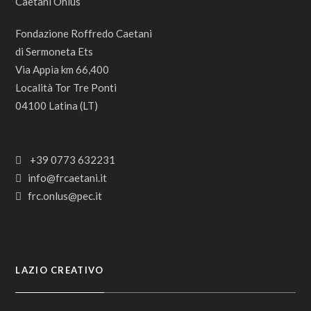
Fondazione Roffredo Caetani
di Sermoneta Ets
Via Appia km 66,400
Località Tor Tre Ponti
04100 Latina (LT)
+39 0773 632231
info@frcaetani.it
frc.onlus@pec.it
LAZIO CREATIVO