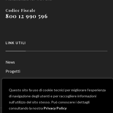
Codice Fiscale
800 12 990 596
LINK UTILI
News
Progetti
Contatti
Mappa del sito
Questo sito fa uso di cookie tecnici per migliorare l’esperienza
di navigazione degli utenti e per raccogliere informazioni
sull’utilizzo del sito stesso. Può conoscere i dettagli
consultando la nostra
Privacy Policy
© 2023 Fondazione Roffredo Caetani di Sermoneta ETS. All Rights