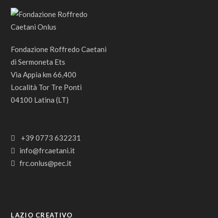
Fondazione Roffredo Caetani
di Sermoneta Ets
Via Appia km 66,400
Località Tor Tre Ponti
04100 Latina (LT)
+39 0773 632231
info@frcaetani.it
frc.onlus@pec.it
LAZIO CREATIVO