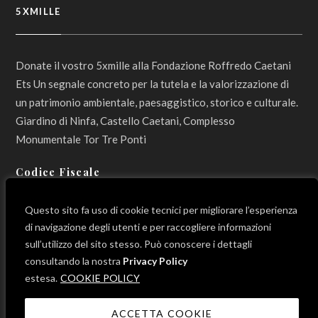
5XMILLE
Donate il vostro 5xmille alla Fondazione Roffredo Caetani
Ets Un segnale concreto per la tutela e la valorizzazione di
un patrimonio ambientale, paesaggistico, storico e culturale.
Giardino di Ninfa, Castello Caetani, Complesso
Monumentale Tor Tre Ponti
Codice Fiscale
800 12 990 596
Questo sito fa uso di cookie tecnici per migliorare l’esperienza
di navigazione degli utenti e per raccogliere informazioni
sull’utilizzo del sito stesso. Può conoscere i dettagli
consultando la nostra
Privacy Policy
LINK UTILI
estesa.
COOKIE POLICY
ACCETTA COOKIE
News