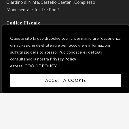
Giardino di Ninfa, Castello Caetani, Complesso
Monumentale Tor Tre Ponti
Codice Fiscale
800 12 990 596
Questo sito fa uso di cookie tecnici per migliorare l’esperienza
di navigazione degli utenti e per raccogliere informazioni
sull’utilizzo del sito stesso. Può conoscere i dettagli
consultando la nostra
Privacy Policy
LINK UTILI
estesa.
COOKIE POLICY
ACCETTA COOKIE
News
Progetti
Contatti
Mappa del sito