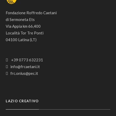
Fondazione Roffredo Caetani
di Sermoneta Ets
Via Appia km 66,400
Località Tor Tre Ponti
04100 Latina (LT)
+39 0773 632231
info@frcaetani.it
frc.onlus@pec.it
LAZIO CREATIVO