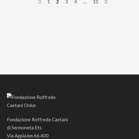
1
2
3
4
…
10
Fondazione Roffredo Caetani
di Sermoneta Ets
Via Appia km 66,400