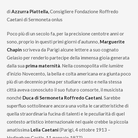
di
Azzurra Piattella,
Consigliere Fondazione Roffredo
Caetani di Sermoneta onlus
Poco più di un secolo fa, per la precisione centotre anni or
sono, proprio in questi primi giorni d’autunno,
Marguerite
Chapin
scriveva da Parigi alcune lettere a suo cognato
Gelasio per renderlo partecipe della immensa gioia generata
dalla sua
prima maternità
. Nella cosmopolita
ville lumière
d’inizio Novecento
,
la bella e colta americana era giunta poco
più di un decennio prima per studiare canto e nella stessa
città aveva conosciuto il suo futuro consorte, il musicista
nonché
Duca di Sermoneta Roffredo Caetani
. Sarebbe
superfluo sottolineare ancora una volta le caratteristiche di
quella straordinaria fucina di talenti e le peculiarità di quel
contesto artistico internazionale nel quale crebbe la piccola
amatissima
Lelia Caetani
(Parigi, 4 ottobre 1913 –
Hedingham Castle, 11 gennaio 1977).