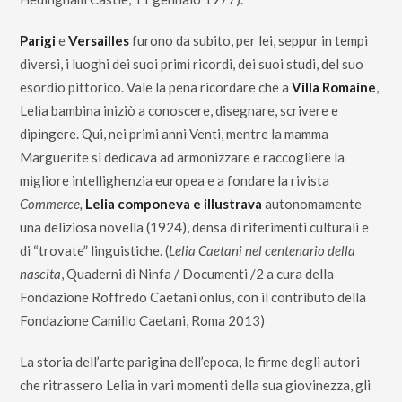
Parigi
e
Versailles
furono da subito, per lei, seppur in tempi
diversi, i luoghi dei suoi primi ricordi, dei suoi studi, del suo
esordio pittorico. Vale la pena ricordare che a
Villa Romaine
,
Lelia bambina iniziò a conoscere, disegnare, scrivere e
dipingere. Qui, nei primi anni Venti, mentre la mamma
Marguerite si dedicava ad armonizzare e raccogliere la
migliore intellighenzia europea e a fondare la rivista
Commerce,
Lelia componeva e illustrava
autonomamente
una deliziosa novella (1924), densa di riferimenti culturali e
di “trovate” linguistiche. (
Lelia Caetani nel centenario della
nascita
, Quaderni di Ninfa / Documenti /2 a cura della
Fondazione Roffredo Caetani onlus, con il contributo della
Fondazione Camillo Caetani, Roma 2013)
La storia dell’arte parigina dell’epoca, le firme degli autori
che ritrassero Lelia in vari momenti della sua giovinezza, gli