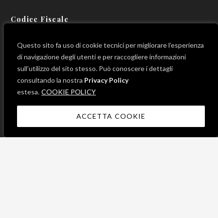
Codice Fiscale
800 12 990 596
Questo sito fa uso di cookie tecnici per migliorare l’esperienza
di navigazione degli utenti e per raccogliere informazioni
sull’utilizzo del sito stesso. Può conoscere i dettagli
consultando la nostra
Privacy Policy
LINK UTILI
estesa.
COOKIE POLICY
ACCETTA COOKIE
News
Progetti
Contatti
Mappa del sito
© 2023 Fondazione Roffredo Caetani di Sermoneta ETS. All Rights