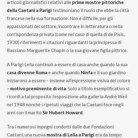
articoli giornalistici relativi alle
prime mostre pittoriche
della Caetani a Parigi
testimoniano il ruolo che ebbe la città
francese nella sua formazione. Non è difficile, per gli
appassionati del settore, incontrare in letteratura o nella
corrispondenza privata (come nel caso di quella di de Pisis,
1930) riferimenti e citazioni riguardanti la principessa di
Bassiano Marguerite Chapin o la sua giovane figlia pittrice.
A Parigi Lelia continuò a essere di casa anche quando la sua
casa divenne Roma
e anche quando
Ninfa
e il suo giardino
iniziarono a essere – insieme all’espressione visiva del colore
–
motivo preminente di vita
. Solo a titolo esemplificativo si
ricordi a tal proposito l’esposizione alla galleria Andrè Weil
nel 1948 nonché i ripetuti viaggi che la Caetani fece negli
anni con il marito
Sir Hubert Howard
.
Tra i numerosi impegni condotti dalle due Fondazioni
Caetani, una nuova
mostra di Lelia a Parigi
era da tempo