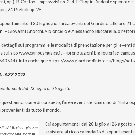
ni, op.), R. Caetani, Improvvisi nn. 3-4, F.Chopin, Andante spianato 
pin, 24 Preludi op. 28.
appuntamento il 30 luglio, nell’area eventi del Giardino, alle ore 21 
ni
– Giovanni Gnocchi, violoncello e Alessandro Buccarella, direttor
 dettagli sui programmi e le modalità di prenotazione per gli eventi
a sul sito
www.campusmusica.it
– (prenotazioni
biglietteria@campus
40544). Info anche qui:
https://www.giardinodininfa.eu/blogs/noti
A JAZZ 2023
puntamenti dal 28 luglio al 26 agosto
 quest’anno, come di consueto, l’area eventi del Giardino di Ninfa o
i provenienti da tutto il mondo.
Sei appuntamenti, dal 28 luglio al 26 agosto, 
ikoski, il celebre pianista
assistere al ricco calendario di appuntamenti
americano sarà uno degli