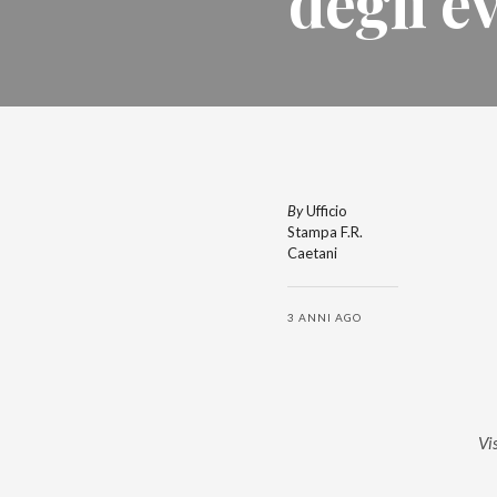
degli e
By
Ufficio
Stampa F.R.
Caetani
3 ANNI AGO
Vi