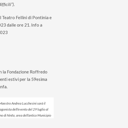
fficili”)
.
l Teatro Fellini di Pontinia e
023 dalle ore 21. Info a
2023
on la Fondazione Roffredo
enti estivi per la 59esima
infa.
 Maestro Andrea Lucchesini sarà il
agonista dell’evento del 29 luglio al
no di Ninfa, area dell’antico Municipio