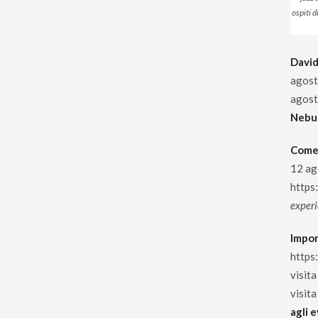
ospiti d
David
agos
agos
Nebu
Come
12 ag
https
experi
Impor
https
visita
visit
agli 