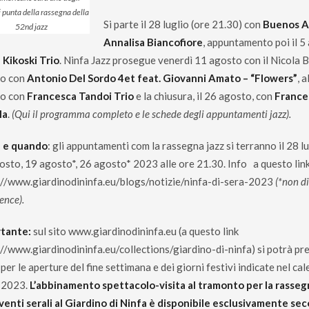
i punta della rassegna della
Si parte il 28 luglio (ore 21.30) con
Buenos Ai
52nd jazz
Annalisa Biancofiore
, appuntamento poi il 5
 Kikoski Trio
. Ninfa Jazz prosegue venerdì 11 agosto con il Nicola 
to con
Antonio Del Sordo 4et feat. Giovanni Amato – “Flowers”
, 
to con
Francesca Tandoi Trio
e la chiusura, il 26 agosto, con
France
la
.
(Qui il programma completo e le schede degli appuntamenti jazz).
 e quando
: gli appuntamenti com la rassegna jazz si terranno il 28 l
osto, 19 agosto*, 26 agosto* 2023 alle ore 21.30. Info a questo link
://www.giardinodininfa.eu/blogs/notizie/ninfa-di-sera-2023
(*non di
ence).
tante:
sul sito
www.giardinodininfa.eu
(a questo link
://www.giardinodininfa.eu/collections/giardino-di-ninfa
) si potrà p
 per le aperture del fine settimana e dei giorni festivi indicate nel ca
a 2023.
L’abbinamento spettacolo-visita al tramonto per la rasseg
eventi serali al Giardino di Ninfa è disponibile esclusivamente se