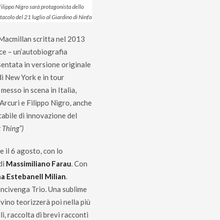
Filippo Nigro sarà protagonista dello
tacolo del 21 luglio al Giardino di Ninfa
 Macmillan scritta nel 2013
ce – un’autobiografia
esentata in versione originale
i New York e in tour
messo in scena in Italia,
 Arcuri e Filippo Nigro, anche
abile di innovazione del
 Thing”)
e il 6 agosto, con lo
di
Massimiliano Farau
. Con
a Estebanell Milian
.
ncivenga Trio. Una sublime
vino teorizzerà poi nella più
li, raccolta di brevi racconti