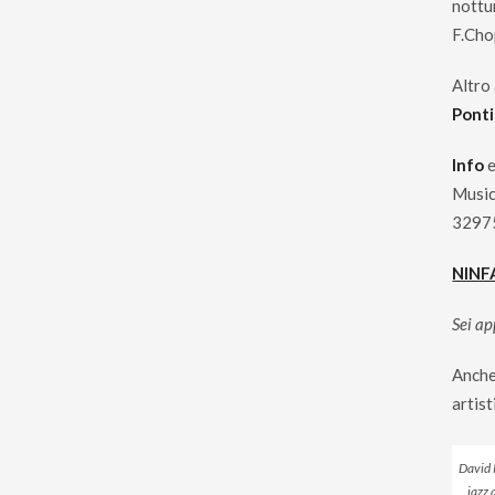
nottur
F.Cho
Altro 
Ponti
Info
e
Music
32975
NINF
Sei ap
Anche
artist
David K
jazz 