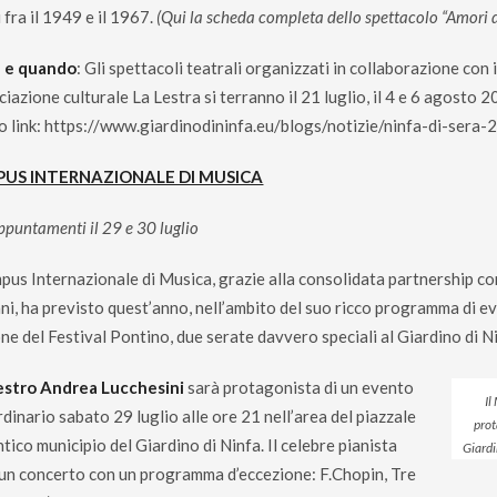
i fra il 1949 e il 1967.
(Qui la scheda completa dello spettacolo “Amori di
 e quando
: Gli spettacoli teatrali organizzati in collaborazione con i
ciazione culturale La Lestra si terranno il 21 luglio, il 4 e 6 agosto 2
o link:
https://www.giardinodininfa.eu/blogs/notizie/ninfa-di-sera-
US INTERNAZIONALE DI MUSICA
puntamenti il 29 e 30 luglio
mpus Internazionale di Musica, grazie alla consolidata partnership c
ni, ha previsto quest’anno, nell’ambito del suo ricco programma di ev
ne del Festival Pontino, due serate davvero speciali al Giardino di N
stro Andrea Lucchesini
sarà protagonista di un evento
Il
dinario sabato 29 luglio alle ore 21 nell’area del piazzale
prot
ntico municipio del Giardino di Ninfa. Il celebre pianista
Giardi
 un concerto con un programma d’eccezione: F.Chopin, Tre