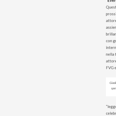
“Ever
Quest
prossi
attor
assie
brilla
con g
inter
nella 
attor
FVG e
Giada
spet
“legge
celebr