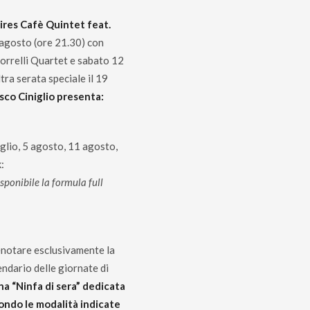
res Cafè Quintet feat.
 agosto (ore 21.30) con
Borrelli Quartet e sabato 12
altra serata speciale il 19
sco Ciniglio presenta:
uglio, 5 agosto, 11 agosto,
:
sponibile la formula full
renotare esclusivamente la
lendario delle giornate di
na “Ninfa di sera” dedicata
condo le modalità indicate