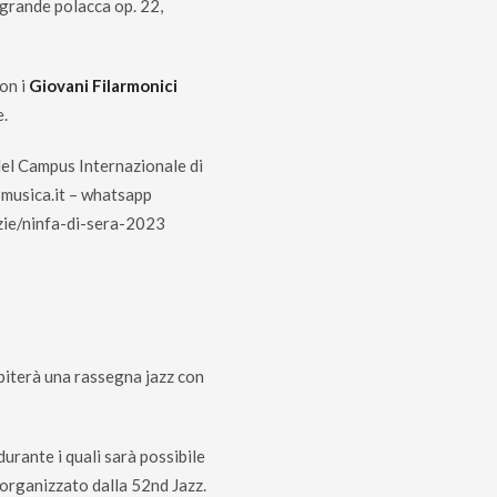
e grande polacca op. 22,
con i
Giovani Filarmonici
e.
 del Campus Internazionale di
musica.it
– whatsapp
zie/ninfa-di-sera-2023
spiterà una rassegna jazz con
durante i quali sarà possibile
 organizzato dalla 52nd Jazz.