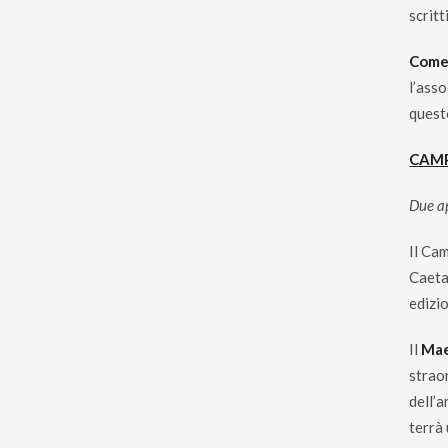
scritt
Come
l’asso
quest
CAMP
Due ap
Il Ca
Caeta
edizio
Il
Mae
straor
dell’a
terrà