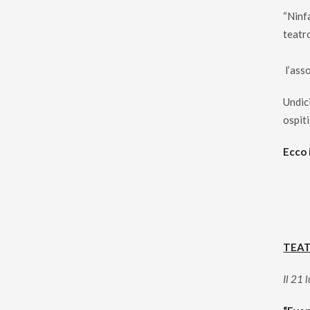
“Ninfa
teatr
l’asso
Undic
ospiti
Ecco 
TEAT
Il 21 