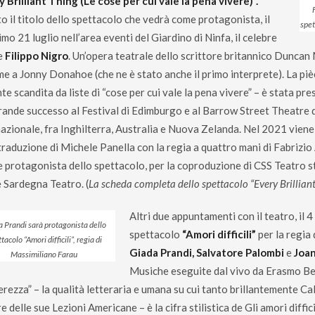
y Brilliant Thing (Le cose per cui vale la pena vivere)”.
o il titolo dello spettacolo che vedrà come protagonista, il
spet
mo 21 luglio nell’area eventi del Giardino di Ninfa, il celebre
e
Filippo Nigro
. Un’opera teatrale dello scrittore britannico Duncan
me a Jonny Donahoe (che ne è stato anche il primo interprete). La piè
nte scandita da liste di “cose per cui vale la pena vivere” – è stata pr
rande successo al Festival di Edimburgo e al Barrow Street Theatre d
nazionale, fra Inghilterra, Australia e Nuova Zelanda. Nel 2021 viene 
traduzione di Michele Panella con la regia a quattro mani di Fabrizio
e protagonista dello spettacolo, per la coproduzione di CSS Teatro st
 Sardegna Teatro.
(
La scheda completa dello spettacolo “Every Brilliant
Altri due appuntamenti con il teatro, il 4 
 Prandi sarà protagonista dello
spettacolo
“Amori difficili”
per la regia 
tacolo “Amori difficili”, regia di
Giada Prandi, Salvatore Palombi
e
Joan
Massimiliano Farau
Musiche eseguite dal vivo da Erasmo Be
rezza” – la qualità letteraria e umana su cui tanto brillantemente Cal
e delle sue Lezioni Americane – è la cifra stilistica de Gli amori diffici