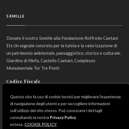
5XMILLE
Donate il vostro 5xmille alla Fondazione Roffredo Caetani
Ets Un segnale concreto per la tutela e la valorizzazione di
un patrimonio ambientale, paesaggistico, storico e culturale.
Giardino di Ninfa, Castello Caetani, Complesso
Monumentale Tor Tre Ponti
Codice Fiscale
800 12 990 596
Questo sito fa uso di cookie tecnici per migliorare l’esperienza
di navigazione degli utenti e per raccogliere informazioni
sull’utilizzo del sito stesso. Può conoscere i dettagli
consultando la nostra
Privacy Policy
LINK UTILI
estesa.
COOKIE POLICY