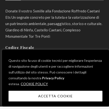
Donate il vostro 5xmille alla Fondazione Roffredo Caetani
Ets Un segnale concreto per la tutela e la valorizzazione di
un patrimonio ambientale, paesaggistico, storico e culturale.
Giardino di Ninfa, Castello Caetani, Complesso
Monumentale Tor Tre Ponti
Codice Fiscale
800 12 990 596
Questo sito fa uso di cookie tecnici per migliorare l’esperienza
di navigazione degli utenti e per raccogliere informazioni
sull’utilizzo del sito stesso. Può conoscere i dettagli
consultando la nostra
Privacy Policy
LINK UTILI
estesa.
COOKIE POLICY
ACCETTA COOKIE
News
Progetti