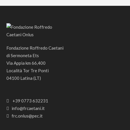
Fondazione Roffredo Caetani
di Sermoneta Ets
Via Appia km 66,400
Località Tor Tre Ponti
04100 Latina (LT)
+39 0773 632231
info@frcaetani.it
frc.onlus@pec.it