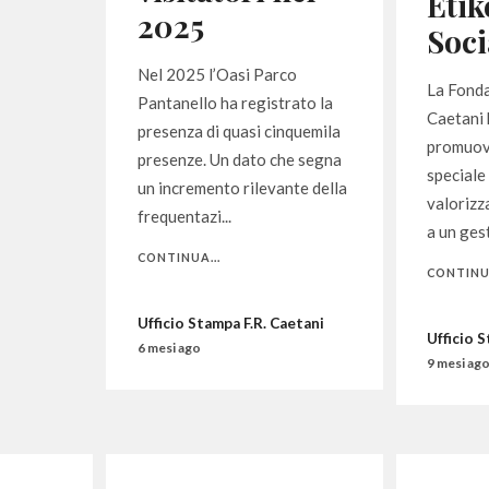
Etik
2025
Soci
Nel 2025 l’Oasi Parco
La Fond
Pantanello ha registrato la
Caetani 
presenza di quasi cinquemila
promuove
presenze. Un dato che segna
speciale
un incremento rilevante della
valorizz
frequentazi...
a un gest
CONTINUA...
CONTINUA
Ufficio Stampa F.R. Caetani
Ufficio 
6 mesi ago
9 mesi ag