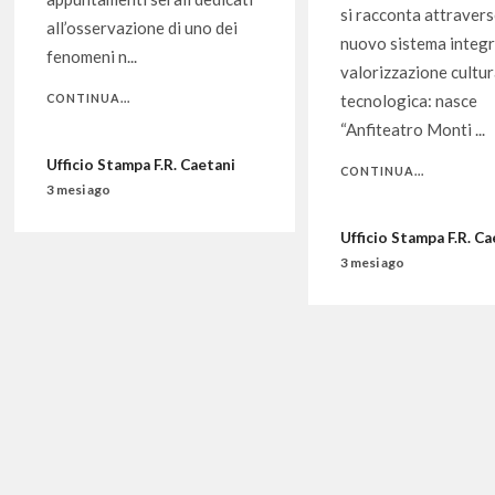
si racconta attraver
all’osservazione di uno dei
nuovo sistema integr
fenomeni n...
valorizzazione cultur
CONTINUA...
tecnologica: nasce
“Anfiteatro Monti ...
Ufficio Stampa F.R. Caetani
CONTINUA...
3 mesi ago
Ufficio Stampa F.R. Ca
3 mesi ago