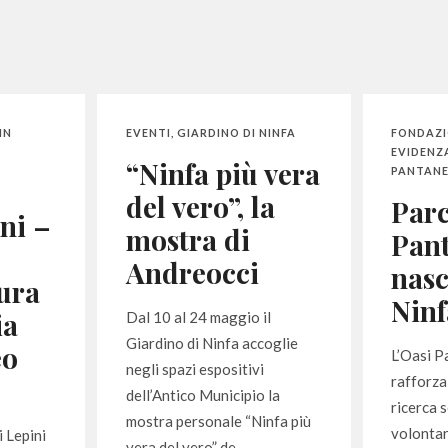
IN
EVENTI
,
GIARDINO DI NINFA
FONDAZ
EVIDENZ
“Ninfa più vera
PANTANE
del vero”, la
Par
ni –
mostra di
Pant
Andreocci
nasc
tura
Ninf
ia
Dal 10 al 24 maggio il
Giardino di Ninfa accoglie
eo
L’Oasi P
negli spazi espositivi
rafforza 
dell’Antico Municipio la
ricerca s
mostra personale “Ninfa più
volontar
i Lepini
vera del vero” de...