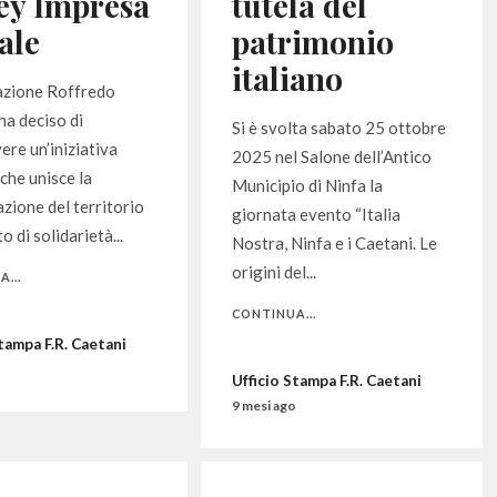
ey Impresa
tutela del
ale
patrimonio
italiano
azione Roffredo
ha deciso di
Si è svolta sabato 25 ottobre
re un’iniziativa
2025 nel Salone dell’Antico
 che unisce la
Municipio di Ninfa la
azione del territorio
giornata evento “Italia
o di solidarietà...
Nostra, Ninfa e i Caetani. Le
origini del...
...
CONTINUA...
Stampa F.R. Caetani
o
Ufficio Stampa F.R. Caetani
9 mesi ago