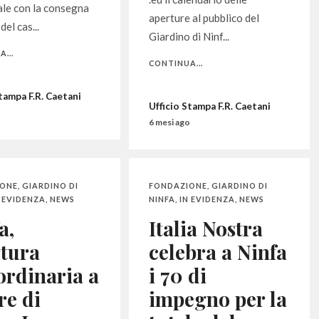
le con la consegna
aperture al pubblico del
del cas...
Giardino di Ninf...
...
CONTINUA...
Stampa F.R. Caetani
Ufficio Stampa F.R. Caetani
o
6 mesi ago
IONE
,
GIARDINO DI
FONDAZIONE
,
GIARDINO DI
N EVIDENZA
,
NEWS
NINFA
,
IN EVIDENZA
,
NEWS
a,
Italia Nostra
tura
celebra a Ninfa
ordinaria a
i 70 di
re di
impegno per la