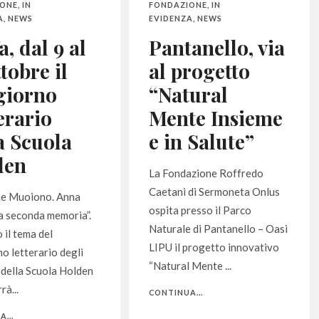
IONE
,
IN
FONDAZIONE
,
IN
A
,
NEWS
EVIDENZA
,
NEWS
a, dal 9 al
Pantanello, via
ttobre il
al progetto
giorno
“Natural
erario
Mente Insieme
a Scuola
e in Salute”
den
La Fondazione Roffredo
Caetani di Sermoneta Onlus
ne Muoiono. Anna
ospita presso il Parco
la seconda memoria”.
Naturale di Pantanello – Oasi
 il tema del
LIPU il progetto innovativo
o letterario degli
“Natural Mente ...
 della Scuola Holden
rà...
CONTINUA...
...