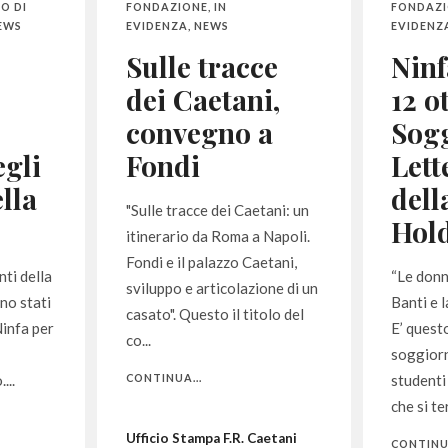
O DI
FONDAZIONE
,
IN
FONDAZ
EWS
EVIDENZA
,
NEWS
EVIDENZ
Sulle tracce
Ninf
dei Caetani,
12 o
convegno a
Sog
egli
Fondi
Lett
lla
dell
"Sulle tracce dei Caetani: un
Hol
itinerario da Roma a Napoli.
Fondi e il palazzo Caetani,
nti della
“Le don
sviluppo e articolazione di un
no stati
Banti e 
casato". Questo il titolo del
Ninfa per
E’ questo
co...
soggiorn
...
CONTINUA...
studenti
che si ter
Ufficio Stampa F.R. Caetani
CONTINUA