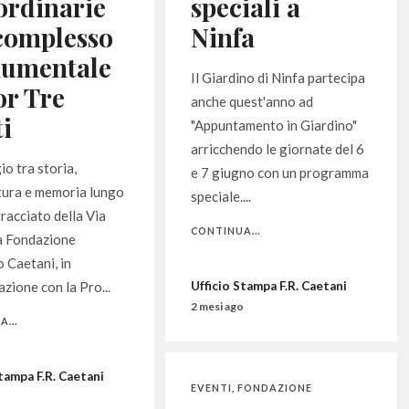
ordinarie
speciali a
complesso
Ninfa
umentale
Il Giardino di Ninfa partecipa
or Tre
anche quest'anno ad
i
"Appuntamento in Giardino"
arricchendo le giornate del 6
io tra storia,
e 7 giugno con un programma
tura e memoria lungo
speciale....
tracciato della Via
CONTINUA...
a Fondazione
 Caetani, in
azione con la Pro...
Ufficio Stampa F.R. Caetani
2 mesi ago
...
Stampa F.R. Caetani
EVENTI
,
FONDAZIONE
o