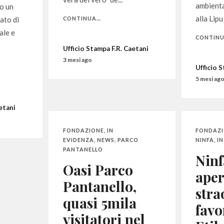
ambienta
so un
alla Lipu 
ato di
CONTINUA...
ale e
CONTINUA
Ufficio Stampa F.R. Caetani
3 mesi ago
Ufficio 
5 mesi ag
etani
FONDAZIONE
,
IN
FONDAZ
EVIDENZA
,
NEWS
,
PARCO
NINFA
,
I
PANTANELLO
Ninf
Oasi Parco
aper
Pantanello,
stra
quasi 5mila
favo
visitatori nel