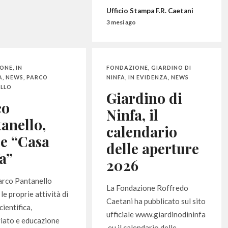
Ufficio Stampa F.R. Caetani
3 mesi ago
IONE
,
IN
FONDAZIONE
,
GIARDINO DI
A
,
NEWS
,
PARCO
NINFA
,
IN EVIDENZA
,
NEWS
LLO
Giardino di
co
Ninfa, il
anello,
calendario
e “Casa
delle aperture
a”
2026
arco Pantanello
La Fondazione Roffredo
le proprie attività di
Caetani ha pubblicato sul sito
cientifica,
ufficiale www.giardinodininfa
iato e educazione
.eu il calendario delle