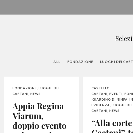
Selezi
ALL
FONDAZIONE
LUOGHI DEI CAE
FONDAZIONE
,
LUOGHI DEI
CASTELLO
CAETANI
,
NEWS
CAETANI
,
EVENTI
,
FON
GIARDINO DI NINFA
,
I
Appia Regina
EVIDENZA
,
LUOGHI DEI
CAETANI
,
NEWS
Viarum,
“Alla corte
doppio evento
Caetani”, 