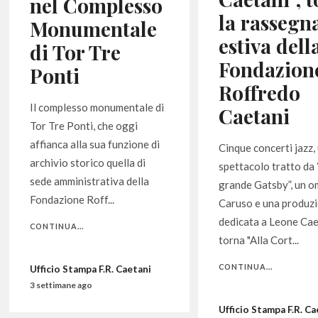
nel Complesso
la rassegn
Monumentale
estiva dell
di Tor Tre
Fondazion
Ponti
Roffredo
Il complesso monumentale di
Caetani
Tor Tre Ponti, che oggi
affianca alla sua funzione di
Cinque concerti jazz,
archivio storico quella di
spettacolo tratto da “
sede amministrativa della
grande Gatsby”, un o
Fondazione Roff...
Caruso e una produz
dedicata a Leone Cae
CONTINUA...
torna "Alla Cort...
CONTINUA...
Ufficio Stampa F.R. Caetani
3 settimane ago
Ufficio Stampa F.R. Ca