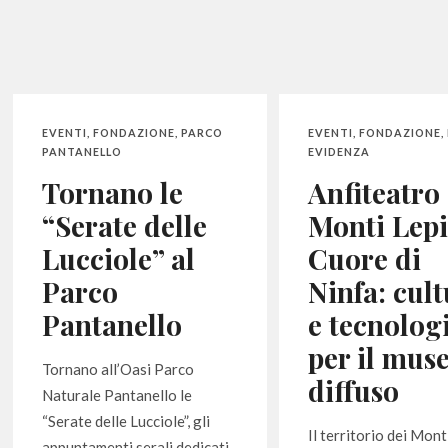
EVENTI
,
FONDAZIONE
,
PARCO
EVENTI
,
FONDAZIONE
,
PANTANELLO
EVIDENZA
Tornano le
Anfiteatro
“Serate delle
Monti Lepi
Lucciole” al
Cuore di
Parco
Ninfa: cul
Pantanello
e tecnolog
per il mus
Tornano all’Oasi Parco
diffuso
Naturale Pantanello le
“Serate delle Lucciole”, gli
Il territorio dei Mont
appuntamenti serali dedicati