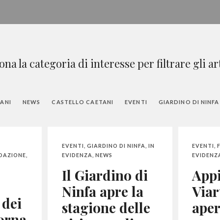
ona la categoria di interesse per filtrare gli art
TANI
NEWS
CASTELLO CAETANI
EVENTI
GIARDINO DI NINFA
EVENTI
,
GIARDINO DI NINFA
,
IN
EVENTI
,
DAZIONE
,
EVIDENZA
,
NEWS
EVIDENZ
N
Il Giardino di
App
Ninfa apre la
Via
 dei
stagione delle
aper
torna