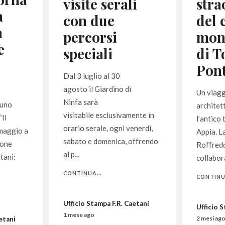
visite serali
stra
a
con due
del 
a
percorsi
mon
e
speciali
di T
Pont
Dal 3 luglio al 30
agosto il Giardino di
Un viagg
Ninfa sarà
 uno
architet
visitabile esclusivamente in
Il
l’antico 
orario serale, ogni venerdì,
maggio a
Appia. L
sabato e domenica, offrendo
ione
Roffredo
al p...
tani:
collabor
CONTINUA...
CONTINUA
Ufficio Stampa F.R. Caetani
Ufficio 
1 mese ago
2 mesi ag
etani