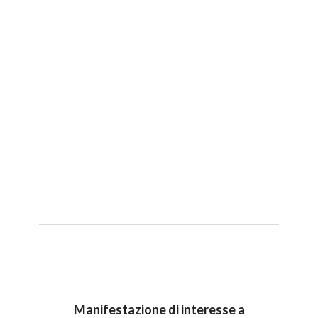
Formato Zip - 5MB
Dimore storiche municipio Ninfa 2023 P.Esecutivo:
Formato Zip - 41MB
Manifestazione di interesse a