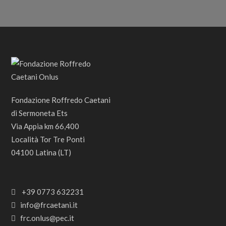
Fondazione Roffredo Caetani
di Sermoneta Ets
Via Appia km 66,400
Località Tor Tre Ponti
04100 Latina (LT)
+39 0773 632231
info@frcaetani.it
frc.onlus@pec.it