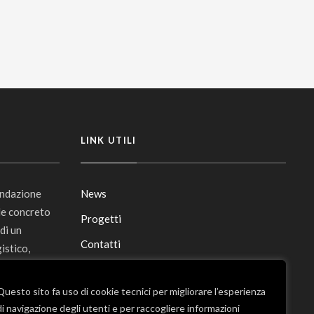
LINK UTILI
ondazione
News
le concreto
Progetti
 di un
Contatti
istico,
Ninfa,
Mappa del sito
Monumentale
Questo sito fa uso di cookie tecnici per migliorare l’esperienza
di navigazione degli utenti e per raccogliere informazioni