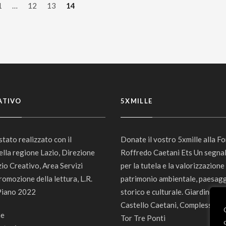
1
…
12
13
14
ATIVO
5XMILLE
 stato realizzato con il
Donate il vostro 5xmille alla F
ella regione Lazio, Direzione
Roffredo Caetani Ets Un segna
zio Creativo, Area Servizi
per la tutela e la valorizzazione
romozione della lettura, L.R.
patrimonio ambientale, paesagg
Piano 2022
storico e culturale. Giardino di 
Castello Caetani, Complesso 
Tor Tre Ponti