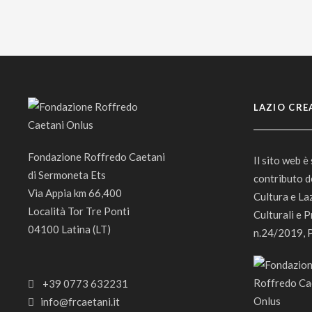
LAZIO CRE
Fondazione Roffredo Caetani
Il sito web è
di Sermoneta Ets
contributo d
Via Appia km 66,400
Cultura e La
Località Tor Tre Ponti
Culturali e P
04100 Latina (LT)
n.24/2019, 
+39 0773 632231
info@frcaetani.it