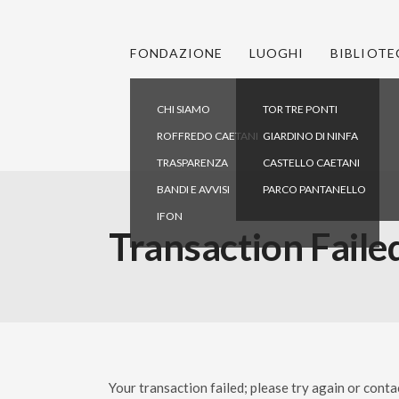
FONDAZIONE
LUOGHI
BIBLIOTE
CHI SIAMO
TOR TRE PONTI
ROFFREDO CAETANI
GIARDINO DI NINFA
TRASPARENZA
CASTELLO CAETANI
BANDI E AVVISI
PARCO PANTANELLO
IFON
Transaction Faile
Your transaction failed; please try again or conta