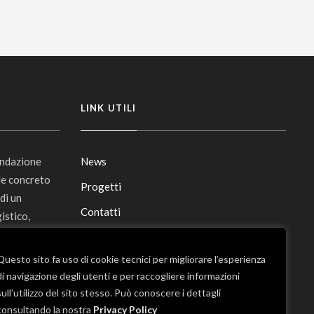
LINK UTILI
ondazione
News
le concreto
Progetti
 di un
Contatti
istico,
Ninfa,
Mappa del sito
Monumentale
Questo sito fa uso di cookie tecnici per migliorare l’esperienza
di navigazione degli utenti e per raccogliere informazioni
sull’utilizzo del sito stesso. Può conoscere i dettagli
consultando la nostra
Privacy Policy