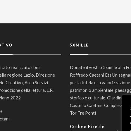
ATIVO
5XMILLE
 stato realizzato con il
Donate il vostro 5xmille alla F
ella regione Lazio, Direzione
Roffredo Caetani Ets Un segna
zio Creativo, Area Servizi
per la tutela e la valorizzazione
romozione della lettura, L.R.
patrimonio ambientale, paesagg
Piano 2022
storico e culturale. Giardino di 
Castello Caetani, Complesso 
Tor Tre Ponti
Codice Fiscale