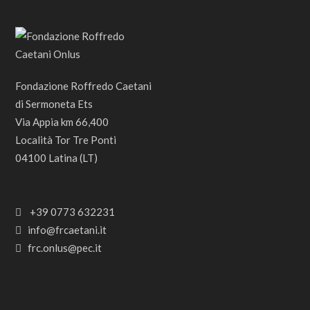
Fondazione Roffredo Caetani
di Sermoneta Ets
Via Appia km 66,400
Località Tor Tre Ponti
04100 Latina (LT)
+39 0773 632231
info@frcaetani.it
frc.onlus@pec.it