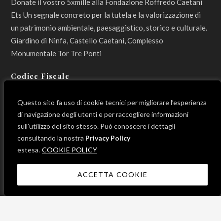
Donate il vostro 5xmille alla Fondazione Roffredo Caetani
Ets Un segnale concreto per la tutela e la valorizzazione di
un patrimonio ambientale, paesaggistico, storico e culturale.
Giardino di Ninfa, Castello Caetani, Complesso
Monumentale Tor Tre Ponti
Codice Fiscale
800 12 990 596
Questo sito fa uso di cookie tecnici per migliorare l’esperienza
di navigazione degli utenti e per raccogliere informazioni
sull’utilizzo del sito stesso. Può conoscere i dettagli
consultando la nostra
Privacy Policy
LINK UTILI
estesa.
COOKIE POLICY
ACCETTA COOKIE
News
Progetti
Contatti