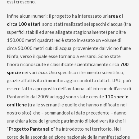
essi crescono.
Infine alcuni numeri: il progetto ha interessato un’
area di
circa 100 ettari
, sono stati realizzati sei specchi d’acqua (tra
superfici stabili ed aree allagate stagionalmente) per oltre
150.000 metri quadrati ed è stato invasato un volume di
circa 50.000 metri cubi di acqua, proveniente dal vicino fiume
Ninfa, verso il quale esse tornano a versarsi. Sono state
finora riconosciute e classificate scientificamente circa
700
specie
nei vari
taxa
. Uno specifico riferimento scientifico,
grazie all’attività di monitoraggio condotta dalla L.I.P.U., può
essere fatto a proposito dell’avifauna: all’interno dell’area di
Pantanello dal 2009 ad oggi sono state censite
110 specie
ornitiche
(tra le svernanti e quelle che hanno nidificato nel
nostro sito), che – sommandosi al dato precedente – danno
una chiara idea del grande patrimonio di biodiversità che il
“
Progetto Pantanello
” ha introdotto nel territorio. Nel
corso della seconda edizione nazionale della manifestazione