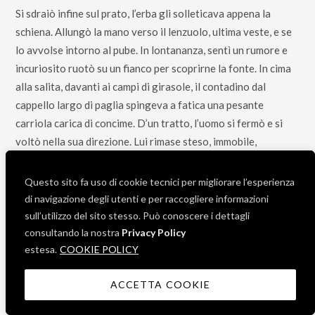
Si sdraiò infine sul prato, l’erba gli solleticava appena la
schiena. Allungò la mano verso il lenzuolo, ultima veste, e se
lo avvolse intorno al pube. In lontananza, sentì un rumore e
incuriosito ruotò su un fianco per scoprirne la fonte. In cima
alla salita, davanti ai campi di girasole, il contadino dal
cappello largo di paglia spingeva a fatica una pesante
carriola carica di concime. D’un tratto, l’uomo si fermò e si
voltò nella sua direzione. Lui rimase steso, immobile,
affascinato dall’idea di bussare al cuore ingombro di quel
contadino. Sotto il cappello di paglia poteva sentire lo
Questo sito fa uso di cookie tecnici per migliorare l’esperienza
sgomento di un uomo che aveva appena visto un miracolo:
di navigazione degli utenti e per raccogliere informazioni
sdraiato in quel prato, coperto nelle grazie da un lenzuolo di
sull’utilizzo del sito stesso. Può conoscere i dettagli
lino, c’era un cristo nel giorno della resurrezione.
consultando la nostra
Privacy Policy
estesa.
COOKIE POLICY
_____
ACCETTA COOKIE
Lorenza Sabatino