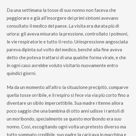
Da una settimana la tosse di suo nonno non faceva che
peggiorare e già all’insorgere dei primi sintomi avevano
consultato il medico del paese. La visita era durata più di
un’ora: gli aveva misurato la pressione, controllato i polmoni,
le vie respiratorie e tutto il resto. Un’espressione angosciata
pareva dipinta sul volto del medico, benché alla fine aveva
detto che poteva trattarsi di una qualche forma virale, e che
in ogni caso avrebbe voluto visitarlo nuovamente entro
quindici giorni.
Ma da un momento all’altro la situazione precipitò, comparve
quella tosse orribile, e il respiro si fece via via più corto fino a
diventare un sibilo impercettibile. Sua madre ritenne allora
poco saggio che una bambina di otto anni udisse i rantoli di
un moribondo, specialmente se questo moribondo era suo
nonno. Così, escogitando ogni volta un pretesto diverso ma
tutto sommato credibile, suo padre la caricava in macchina e