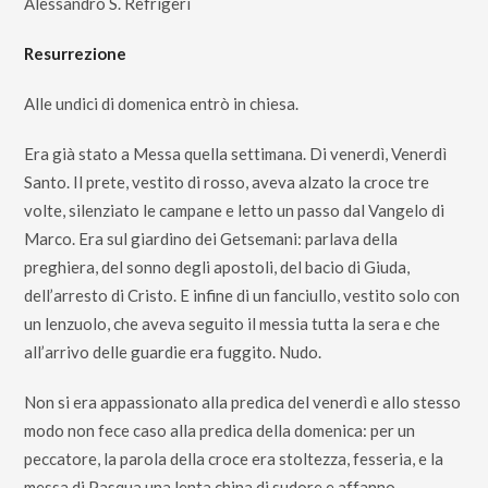
Alessandro S. Refrigeri
Resurrezione
Alle undici di domenica entrò in chiesa.
Era già stato a Messa quella settimana. Di venerdì, Venerdì
Santo. Il prete, vestito di rosso, aveva alzato la croce tre
volte, silenziato le campane e letto un passo dal Vangelo di
Marco. Era sul giardino dei Getsemani: parlava della
preghiera, del sonno degli apostoli, del bacio di Giuda,
dell’arresto di Cristo. E infine di un fanciullo, vestito solo con
un lenzuolo, che aveva seguito il messia tutta la sera e che
all’arrivo delle guardie era fuggito. Nudo.
Non si era appassionato alla predica del venerdì e allo stesso
modo non fece caso alla predica della domenica: per un
peccatore, la parola della croce era stoltezza, fesseria, e la
messa di Pasqua una lenta china di sudore e affanno.