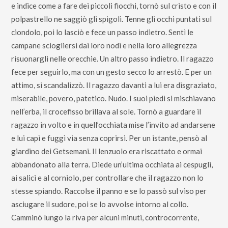
e indice come a fare dei piccoli fiocchi, tornò sul cristo e con il
polpastrello ne saggiò gli spigoli. Tenne gli occhi puntati sul
ciondolo, poi lo lasciò e fece un passo indietro. Sentì le
campane sciogliersi dai loro nodi e nella loro allegrezza
risuonargli nelle orecchie. Un altro passo indietro. Il ragazzo
fece per seguirlo, ma con un gesto secco lo arrestò. E per un
attimo, si scandalizzò. Il ragazzo davanti a lui era disgraziato,
miserabile, povero, patetico. Nudo. I suoi piedi si mischiavano
nell’erba, il crocefisso brillava al sole. Tornò a guardare il
ragazzo in volto e in quell’occhiata mise l’invito ad andarsene
e lui capì e fuggì via senza coprirsi. Per un istante, pensò al
giardino dei Getsemani. Il lenzuolo era riscattato e ormai
abbandonato alla terra. Diede un’ultima occhiata ai cespugli,
ai salici e al corniolo, per controllare che il ragazzo non lo
stesse spiando. Raccolse il panno e se lo passò sul viso per
asciugare il sudore, poi se lo avvolse intorno al collo.
Camminò lungo la riva per alcuni minuti, controcorrente,