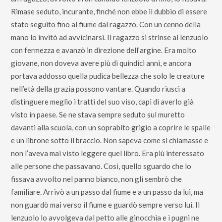
Rimase seduto, incurante, finché non ebbe il dubbio di essere
stato seguito fino al fiume dal ragazzo. Con un cenno della
mano lo invitò ad avvicinarsi. Il ragazzo si strinse al lenzuolo
con fermezza e avanzò in direzione dell’argine. Era molto
giovane, non doveva avere più di quindici anni, e ancora
portava addosso quella pudica bellezza che solo le creature
nell’età della grazia possono vantare. Quando riuscì a
distinguere meglio i tratti del suo viso, capì di averlo già
visto in paese. Se ne stava sempre seduto sul muretto
davanti alla scuola, con un soprabito grigio a coprire le spalle
e un librone sotto il braccio. Non sapeva come si chiamasse e
non l’aveva mai visto leggere quel libro. Era più interessato
alle persone che passavano. Così, quello sguardo che lo
fissava avvolto nel panno bianco, non gli sembrò che
familiare. Arrivò a un passo dal fiume e a un passo da lui, ma
non guardò mai verso il fiume e guardò sempre verso lui. Il
lenzuolo lo avvolgeva dal petto alle ginocchia e i pugni ne