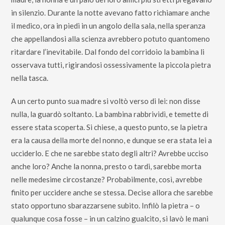
in silenzio. Durante la notte avevano fatto richiamare anche
il medico, ora in piedi in un angolo della sala, nella speranza
che appellandosi alla scienza avrebbero potuto quantomeno
ritardare l’inevitabile. Dal fondo del corridoio la bambina li
osservava tutti, rigirandosi ossessivamente la piccola pietra
nella tasca.
A un certo punto sua madre si voltò verso di lei: non disse
nulla, la guardò soltanto. La bambina rabbrividì, e temette di
essere stata scoperta. Si chiese, a questo punto, se la pietra
era la causa della morte del nonno, e dunque se era stata lei a
ucciderlo. E che ne sarebbe stato degli altri? Avrebbe ucciso
anche loro? Anche la nonna, presto o tardi, sarebbe morta
nelle medesime circostanze? Probabilmente, così, avrebbe
finito per uccidere anche se stessa. Decise allora che sarebbe
stato opportuno sbarazzarsene subito. Infilò la pietra – o
qualunque cosa fosse – in un calzino gualcito, si lavò le mani