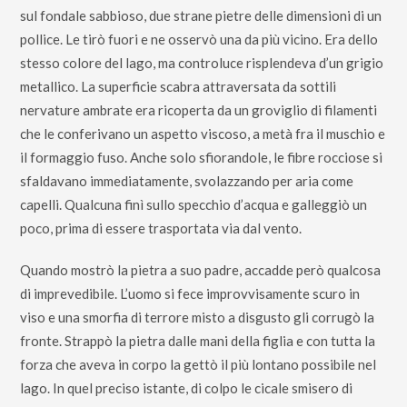
sul fondale sabbioso, due strane pietre delle dimensioni di un
pollice. Le tirò fuori e ne osservò una da più vicino. Era dello
stesso colore del lago, ma controluce risplendeva d’un grigio
metallico. La superficie scabra attraversata da sottili
nervature ambrate era ricoperta da un groviglio di filamenti
che le conferivano un aspetto viscoso, a metà fra il muschio e
il formaggio fuso. Anche solo sfiorandole, le fibre rocciose si
sfaldavano immediatamente, svolazzando per aria come
capelli. Qualcuna finì sullo specchio d’acqua e galleggiò un
poco, prima di essere trasportata via dal vento.
Quando mostrò la pietra a suo padre, accadde però qualcosa
di imprevedibile. L’uomo si fece improvvisamente scuro in
viso e una smorfia di terrore misto a disgusto gli corrugò la
fronte. Strappò la pietra dalle mani della figlia e con tutta la
forza che aveva in corpo la gettò il più lontano possibile nel
lago. In quel preciso istante, di colpo le cicale smisero di