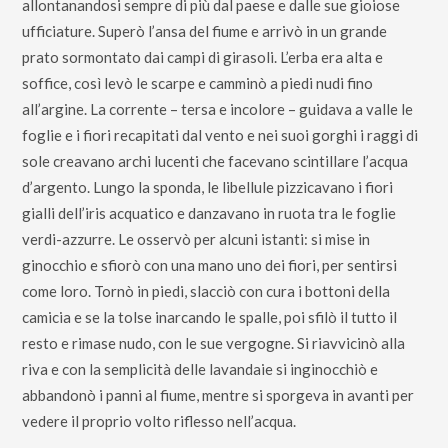
allontanandosi sempre di più dal paese e dalle sue gioiose
ufficiature. Superò l’ansa del fiume e arrivò in un grande
prato sormontato dai campi di girasoli. L’erba era alta e
soffice, così levò le scarpe e camminò a piedi nudi fino
all’argine. La corrente – tersa e incolore – guidava a valle le
foglie e i fiori recapitati dal vento e nei suoi gorghi i raggi di
sole creavano archi lucenti che facevano scintillare l’acqua
d’argento. Lungo la sponda, le libellule pizzicavano i fiori
gialli dell’iris acquatico e danzavano in ruota tra le foglie
verdi-azzurre. Le osservò per alcuni istanti: si mise in
ginocchio e sfiorò con una mano uno dei fiori, per sentirsi
come loro. Tornò in piedi, slacciò con cura i bottoni della
camicia e se la tolse inarcando le spalle, poi sfilò il tutto il
resto e rimase nudo, con le sue vergogne. Si riavvicinò alla
riva e con la semplicità delle lavandaie si inginocchiò e
abbandonò i panni al fiume, mentre si sporgeva in avanti per
vedere il proprio volto riflesso nell’acqua.