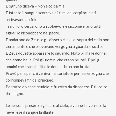
E ognuno diceva – Non è colpa mia.
E intanto il sangue scorreva e i fumi dei corpi bruciati
arrivavano al cielo.
Tra di loro cercarono un colpevole e siccome erano tutti
eguali lo riconobbero nel padre.
E andarono da Zeus, e gli dissero che al di sopra del cielo non
c’era niente e che provavano vergogna a guardare sotto.
E Zeus dovette abbassare lo sguardo. Notò prima le donne,
che erano belle. Poi gli uomini che erano brutali. E poi gli
uomini che erano belli, e le donne che erano brutali.
Provò pena per chi veniva martoriato, e per la menzogna che
corrompeva fin dal principio.
Poi tutto divenne crudele, e fu colto da disprezzo. E fu colto
da sdegno.
Le persone presero a gridare al cielo, e venne l’inverno, e la
neve rese il sangue brillante.