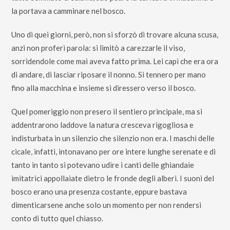
la portava a camminare nel bosco.
Uno di quei giorni, però, non si sforzò di trovare alcuna scusa,
anzi non proferì parola: si limitò a carezzarle il viso,
sorridendole come mai aveva fatto prima. Lei capì che era ora
di andare, di lasciar riposare il nonno. Si tennero per mano
fino alla macchina e insieme si diressero verso il bosco.
Quel pomeriggio non presero il sentiero principale, ma si
addentrarono laddove la natura cresceva rigogliosa e
indisturbata in un silenzio che silenzio non era. I maschi delle
cicale, infatti, intonavano per ore intere lunghe serenate e di
tanto in tanto si potevano udire i canti delle ghiandaie
imitatrici appollaiate dietro le fronde degli alberi. I suoni del
bosco erano una presenza costante, eppure bastava
dimenticarsene anche solo un momento per non rendersi
conto di tutto quel chiasso.