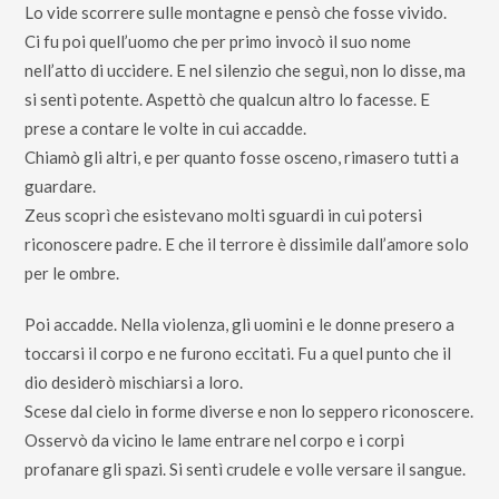
Lo vide scorrere sulle montagne e pensò che fosse vivido.
Ci fu poi quell’uomo che per primo invocò il suo nome
nell’atto di uccidere. E nel silenzio che seguì, non lo disse, ma
si sentì potente. Aspettò che qualcun altro lo facesse. E
prese a contare le volte in cui accadde.
Chiamò gli altri, e per quanto fosse osceno, rimasero tutti a
guardare.
Zeus scoprì che esistevano molti sguardi in cui potersi
riconoscere padre. E che il terrore è dissimile dall’amore solo
per le ombre.
Poi accadde. Nella violenza, gli uomini e le donne presero a
toccarsi il corpo e ne furono eccitati. Fu a quel punto che il
dio desiderò mischiarsi a loro.
Scese dal cielo in forme diverse e non lo seppero riconoscere.
Osservò da vicino le lame entrare nel corpo e i corpi
profanare gli spazi. Si sentì crudele e volle versare il sangue.