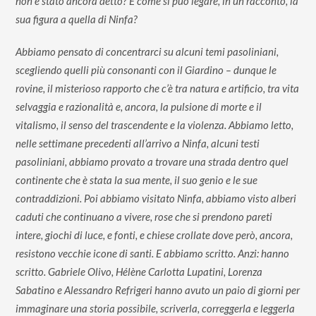
non è stato ancora detto? E come si può legare, in un racconto, la
sua figura a quella di Ninfa?
Abbiamo pensato di concentrarci su alcuni temi pasoliniani,
scegliendo quelli più consonanti con il Giardino – dunque le
rovine, il misterioso rapporto che c’è tra natura e artificio, tra vita
selvaggia e razionalità e, ancora, la pulsione di morte e il
vitalismo, il senso del trascendente e la violenza. Abbiamo letto,
nelle settimane precedenti all’arrivo a Ninfa, alcuni testi
pasoliniani, abbiamo provato a trovare una strada dentro quel
continente che è stata la sua mente, il suo genio e le sue
contraddizioni. Poi abbiamo visitato Ninfa, abbiamo visto alberi
caduti che continuano a vivere, rose che si prendono pareti
intere, giochi di luce, e fonti, e chiese crollate dove però, ancora,
resistono vecchie icone di santi. E abbiamo scritto. Anzi: hanno
scritto. Gabriele Olivo, Hélène Carlotta Lupatini, Lorenza
Sabatino e Alessandro Refrigeri hanno avuto un paio di giorni per
immaginare una storia possibile, scriverla, correggerla e leggerla