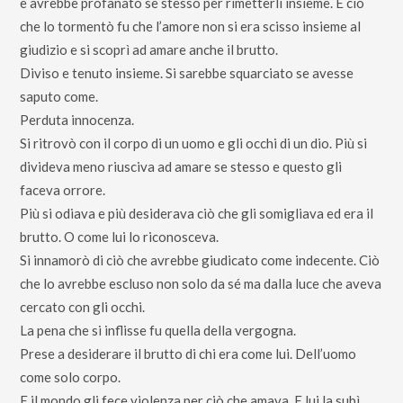
e avrebbe profanato se stesso per rimetterli insieme. E ciò
che lo tormentò fu che l’amore non si era scisso insieme al
giudizio e si scoprì ad amare anche il brutto.
Diviso e tenuto insieme. Si sarebbe squarciato se avesse
saputo come.
Perduta innocenza.
Si ritrovò con il corpo di un uomo e gli occhi di un dio. Più si
divideva meno riusciva ad amare se stesso e questo gli
faceva orrore.
Più si odiava e più desiderava ciò che gli somigliava ed era il
brutto. O come lui lo riconosceva.
Si innamorò di ciò che avrebbe giudicato come indecente. Ciò
che lo avrebbe escluso non solo da sé ma dalla luce che aveva
cercato con gli occhi.
La pena che si inflisse fu quella della vergogna.
Prese a desiderare il brutto di chi era come lui. Dell’uomo
come solo corpo.
E il mondo gli fece violenza per ciò che amava. E lui la subì