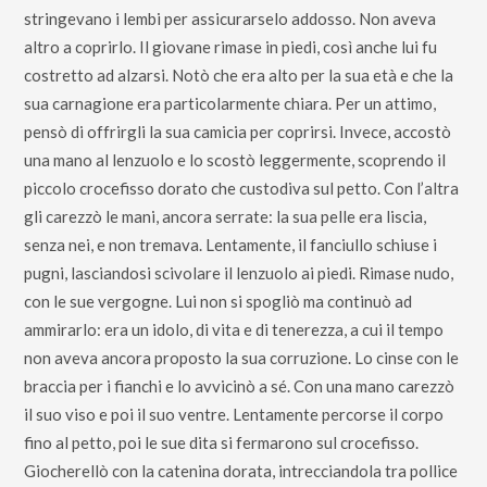
stringevano i lembi per assicurarselo addosso. Non aveva
altro a coprirlo. Il giovane rimase in piedi, così anche lui fu
costretto ad alzarsi. Notò che era alto per la sua età e che la
sua carnagione era particolarmente chiara. Per un attimo,
pensò di offrirgli la sua camicia per coprirsi. Invece, accostò
una mano al lenzuolo e lo scostò leggermente, scoprendo il
piccolo crocefisso dorato che custodiva sul petto. Con l’altra
gli carezzò le mani, ancora serrate: la sua pelle era liscia,
senza nei, e non tremava. Lentamente, il fanciullo schiuse i
pugni, lasciandosi scivolare il lenzuolo ai piedi. Rimase nudo,
con le sue vergogne. Lui non si spogliò ma continuò ad
ammirarlo: era un idolo, di vita e di tenerezza, a cui il tempo
non aveva ancora proposto la sua corruzione. Lo cinse con le
braccia per i fianchi e lo avvicinò a sé. Con una mano carezzò
il suo viso e poi il suo ventre. Lentamente percorse il corpo
fino al petto, poi le sue dita si fermarono sul crocefisso.
Giocherellò con la catenina dorata, intrecciandola tra pollice