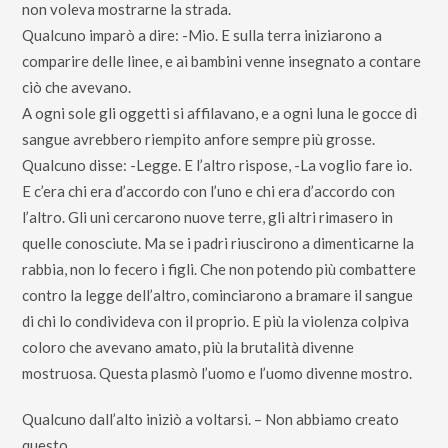
non voleva mostrarne la strada.
Qualcuno imparò a dire: -Mio. E sulla terra iniziarono a
comparire delle linee, e ai bambini venne insegnato a contare
ciò che avevano.
A ogni sole gli oggetti si affilavano, e a ogni luna le gocce di
sangue avrebbero riempito anfore sempre più grosse.
Qualcuno disse: -Legge. E l’altro rispose, -La voglio fare io.
E c’era chi era d’accordo con l’uno e chi era d’accordo con
l’altro. Gli uni cercarono nuove terre, gli altri rimasero in
quelle conosciute. Ma se i padri riuscirono a dimenticarne la
rabbia, non lo fecero i figli. Che non potendo più combattere
contro la legge dell’altro, cominciarono a bramare il sangue
di chi lo condivideva con il proprio. E più la violenza colpiva
coloro che avevano amato, più la brutalità divenne
mostruosa. Questa plasmò l’uomo e l’uomo divenne mostro.
Qualcuno dall’alto iniziò a voltarsi. – Non abbiamo creato
questo.