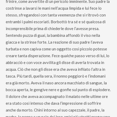
frinire, come avvertite di un pericolo imminente. Suo padre la
costrinse a lavarsi le mani nell’acqua limpida e lui fece lo
stesso, sfregandosi con tanta veemenza che si ritrovò con
entrambi i palmi escoriati. Borbottò tra sé e sé qualcosa di
incomprensibile prima di chiederle dove l’avesse presa.
Sentendo puzza di guai, la bambina affondò il viso nella
giacca e la strinse forte. La reazione di suo padre l’aveva
turbata e non capiva come un oggetto così piccolo potesse
creare tanta disperazione. Fece qualche passo verso di lui, lo
abbracciò e con voce avvilita gli disse di averla trovata in
acqua. Ciò che non gli disse era che aveva infilato l’altra in
tasca. Più tardi, quella sera, il nonno peggiorò e l’indomani
era già morto. Aveva il naso ancora macchiato di sangue, la
bocca aperta, le gengive nere e gonfie sul punto di esplodere.
Il dolore che aveva accompagnato il malato nelle ultime ore
era stato così intenso che dava l’impressione di soffrire
anche da morto. Chini intorno al suo capezzale, il padre, la
madre, la nonna e un paio dei loro amici più stretti pregavano