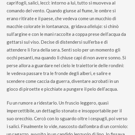
caprifogli, salici, lecci: intorno a lui, tutto si muoveva al
comando del vento. Quando giunse al fiume, le ombre si
erano ritirate e il paese, che vedeva come un mucchio di
macchie colorate in lontananza, gridava
alleluja
: si chinò
sull’argine e con le mani raccolte a coppa prese dell’acqua da
gettarsi sul viso. Decise di distendersi sull’erba e di
attendere lì l’ora della sera. Sentì solo per un momento gli
occhi pesanti, ma quando li chiuse capì di non avere sonno. Si
perse allora a guardare nel cielo le traiettorie delle rondini:
le vedeva passare tra le fronde degli alberi, e salire e
scendere come caccia da guerra, diventare acrobati in un
gioco di piroette e picchiate a pungere il pelo dell’acqua.
Fu un rumore a ridestarlo. Un fruscio leggero, quasi
impercettibile, un dettaglio stonato e insopportabile per il
suo orecchio. Cercò con lo sguardo oltre i cespugli, poi verso
i salici. Finalmente lo vide, nascosto dall’ombra di un corniolo:
un ragazzo, avvolto in un candido lenzuolo di lino, lo fissava.