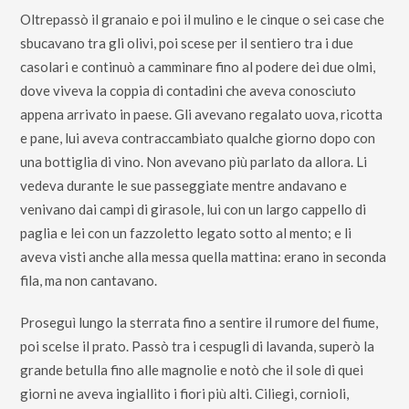
Oltrepassò il granaio e poi il mulino e le cinque o sei case che
sbucavano tra gli olivi, poi scese per il sentiero tra i due
casolari e continuò a camminare fino al podere dei due olmi,
dove viveva la coppia di contadini che aveva conosciuto
appena arrivato in paese. Gli avevano regalato uova, ricotta
e pane, lui aveva contraccambiato qualche giorno dopo con
una bottiglia di vino. Non avevano più parlato da allora. Li
vedeva durante le sue passeggiate mentre andavano e
venivano dai campi di girasole, lui con un largo cappello di
paglia e lei con un fazzoletto legato sotto al mento; e li
aveva visti anche alla messa quella mattina: erano in seconda
fila, ma non cantavano.
Proseguì lungo la sterrata fino a sentire il rumore del fiume,
poi scelse il prato. Passò tra i cespugli di lavanda, superò la
grande betulla fino alle magnolie e notò che il sole di quei
giorni ne aveva ingiallito i fiori più alti. Ciliegi, cornioli,