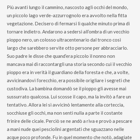
Più avanti lungo il cammino, nascosto agli occhi del mondo,
un piccolo lago verde-azzurrognolo era avvolto nella fitta
vegetazione. Decisero di fermarsi lì qualche minuto prima di
tornare indietro. Andarono a sedersi all’ombra di un vecchio
pioppo nero, un colosso ultracentenario dal tronco così
largo che sarebbero servite otto persone per abbracciarlo.
Suo padre le disse che quand’era piccolo il nonno non
mancava mai di raccontargli una storia secondo cui il vecchio
pioppo era in verità il guardiano della foresta e che, a volte,
avvicinandovi l’orecchio, era possibile origliare i segreti che
custodiva. La bambina domandò se il pioppo gli avesse mai
sussurrato qualcosa. Lui scosse il capo, ma la invitò a fare un
tentativo. Allora lei si avvicinò lentamente alla corteccia,
socchiuse gli occhi, ma non sentì nulla a parte il costante
frinire delle cicale. Perciò se ne andò a riva e provò a pescare
a mani nude quei pesciolini argentati che sguazzano nelle
acque poco profonde. Fu in quel momento che notò, adagiate