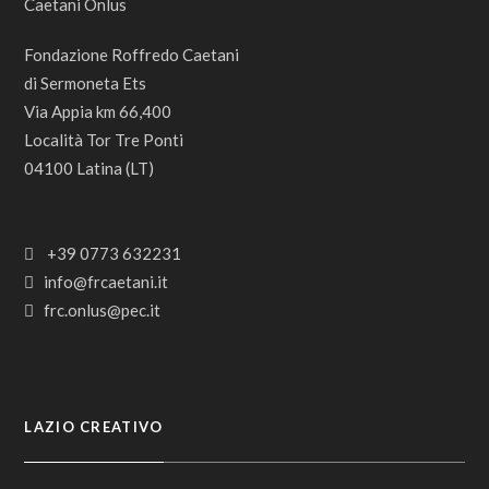
Fondazione Roffredo Caetani
di Sermoneta Ets
Via Appia km 66,400
Località Tor Tre Ponti
04100 Latina (LT)
+39 0773 632231
info@frcaetani.it
frc.onlus@pec.it
LAZIO CREATIVO