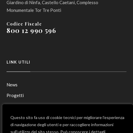
Giardino di Ninfa, Castello Caetani, Complesso
Monumentale Tor Tre Ponti
Codice Fiscale
800 12 990 596
LINK UTILI
News
Progetti
Contatti
Mappa del sito
Questo sito fa uso di cookie tecnici per migliorare l’esperienza
di navigazione degli utenti e per raccogliere informazioni
sull’utilizzo del sito stesso. Può conoscere i dettagli