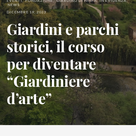
EVENTI
FONDAZIONE
GIARDINO DI NINFA
IN EVIDENZA
NEWS
DICEMBRE 19, 2023
Giardini e parchi
storici, il corso
per diventare
“Giardiniere
d’arte”