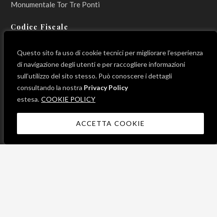
Monumentale Tor Tre Ponti
Codice Fiscale
800 12 990 596
Questo sito fa uso di cookie tecnici per migliorare l’esperienza
di navigazione degli utenti e per raccogliere informazioni
sull’utilizzo del sito stesso. Può conoscere i dettagli
consultando la nostra
Privacy Policy
LINK UTILI
estesa.
COOKIE POLICY
ACCETTA COOKIE
News
Progetti
Contatti
Mappa del sito