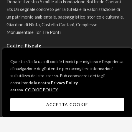
Donate il vostro 5xmille alla Fondazione Roffredo Caetani
Ets Un segnale concreto per la tutela e la valorizzazione di
un patrimonio ambientale, paesaggistico, storico e culturale.
Giardino di Ninfa, Castello Caetani, Complesso
Monumentale Tor Tre Ponti
Codice Fiscale
800 12 990 596
Questo sito fa uso di cookie tecnici per migliorare l’esperienza
di navigazione degli utenti e per raccogliere informazioni
sull’utilizzo del sito stesso. Può conoscere i dettagli
consultando la nostra
Privacy Policy
LINK UTILI
estesa.
COOKIE POLICY
ACCETTA COOKIE
News
Progetti
Contatti