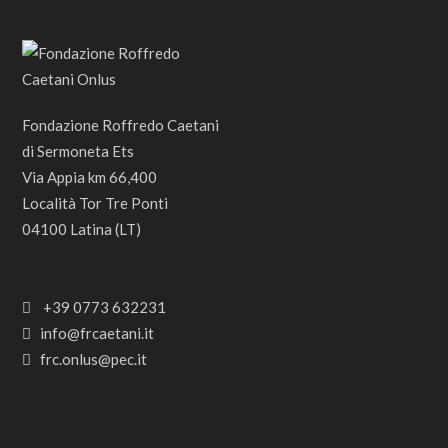
Fondazione Roffredo Caetani
di Sermoneta Ets
Via Appia km 66,400
Località Tor Tre Ponti
04100 Latina (LT)
+39 0773 632231
info@frcaetani.it
frc.onlus@pec.it