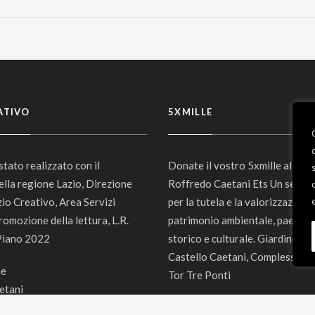
ATIVO
5XMILLE
 stato realizzato con il
Donate il vostro 5xmille alla F
ella regione Lazio, Direzione
Roffredo Caetani Ets Un segna
zio Creativo, Area Servizi
per la tutela e la valorizzazione
romozione della lettura, L.R.
patrimonio ambientale, paesagg
Piano 2022
storico e culturale. Giardino di 
Castello Caetani, Complesso 
Tor Tre Ponti
Codice Fiscale