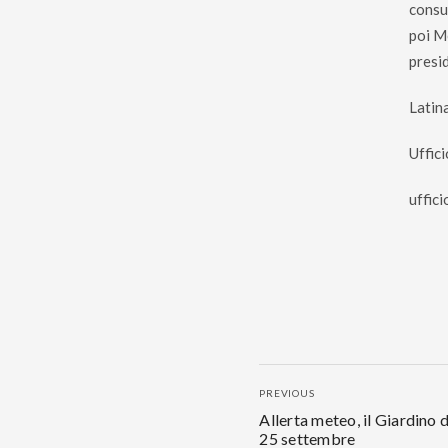
consul
poi M
presid
Latin
Uffic
uffic
PREVIOUS
Allerta meteo, il Giardino d
25 settembre