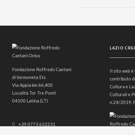
LAZIO CRE
Fondazione Roffredo Caetani
Il sito web è
di Sermoneta Ets
contributo d
Via Appia km 66,400
Cultura e La
Località Tor Tre Ponti
Culturali e P
04100 Latina (LT)
n.24/2019, 
+39 0773 632231
info@frcaetani.it