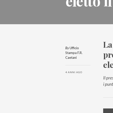
eletto 
La
By
Ufficio
pr
Stampa F.R.
Caetani
el
4 ANNI AGO
Il pr
i pun