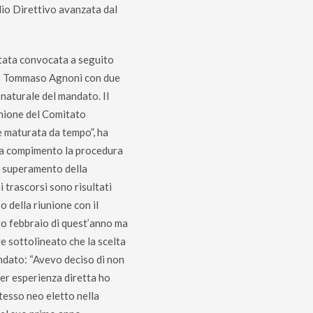
io Direttivo avanzata dal
stata convocata a seguito
nte Tommaso Agnoni con due
 naturale del mandato. Il
unione del Comitato
e maturata da tempo”, ha
 a compimento la procedura
al superamento della
 trascorsi sono risultati
 della riunione con il
ro febbraio di quest’anno ma
e sottolineato che la scelta
andato: “Avevo deciso di non
per esperienza diretta ho
tesso neo eletto nella