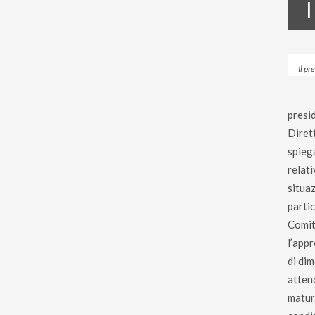
I
Il p
presi
Diret
spieg
relat
situa
parti
Comit
l’app
di dim
atten
matur