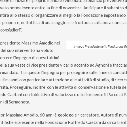
zione di iniziare il proprio mandato vincolato al bilancio preventivo 
vato normalmente entro la fine di novembre. Anticipare il subentro 
ntirà allo stesso di organizzare al meglio la Fondazione impostando
e proporre, nell’ottica di una maggiore e fruttuosa collaborazione, a
consiglieri”.
o presidente Massimo Amodio nel
Il nuovo Presidente della Fondazione 
 del suo intervento ha voluto
orrere l’impegno di questi ultimi
ella sua veste di vice presidente vicario accanto ad Agnoni e tracciar
o mandato. Tra queste l’impegno per proseguire sulle linee di condot
ultimi anni con particolare attenzione alle attività di studio, di ricerc
sità. Proseguire, inoltre, con le attività di conservazione e tutela de
do Caetani con l’obiettivo di valorizzare ulteriormente il Parco di P
ni di Sermoneta.
ttor Massimo Amodio, 60 anni è geologo e ricercatore. Autore di num
entifiche è presente nella Fondazione Roffredo Caetani da circa tren