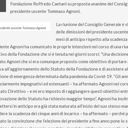
Fondazione Roffredo Caetani su proposta unanime del Consigl
presidente uscente Tommaso Agnoni.
La riunione del Consiglio Generale è 
residente uscente Tommaso Agnoni
delle dimissioni del presidente usce
mesi di anticipo rispetto alla scadenza
dente Agnoni ha comunicato le proprie intenzioni nel corso di una ri
tivo della Fondazione che si è tenuta nei giorni scorsi: “Una decision
ato Agnoni che si era comunque proposto come obiettivo di portare
iva all’aggiornamento dello Statuto della Fondazione e di assistere 
zione di emergenza determinata dalla pandemia da Covid-19. “Gli anni
colarmente impegnativi ed estenuanti – ha affermato Agnoni nel corso
ato Direttivo – e mi ero imposto di raggiungere questi obiettivi ent
rovazione dello Statuto ha richiesto maggior tempo”. Agnoni ha inoltr
ettersi in anticipo era già stata maturata all’inizio del suo stesso m
dere la scadenza dei cinque anni di incarico – ha affermato – perché 
ato la convinzione che l’elezione del presidente a fine anno pone lo s