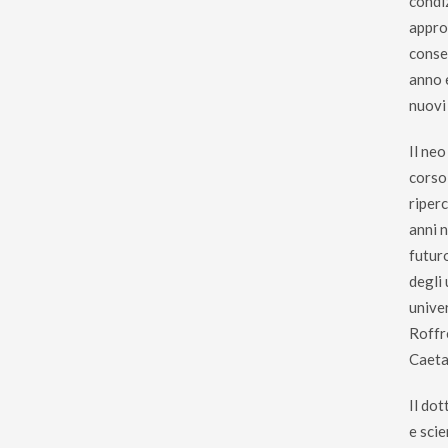
condi
appro
conse
anno 
nuovi 
Il ne
corso
riperc
anni n
futur
degli 
univer
Roffre
Caeta
Il do
e sci