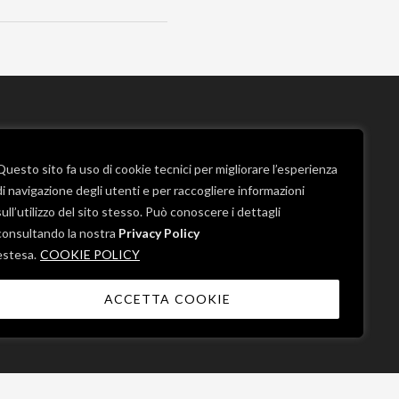
LINK UTILI
Questo sito fa uso di cookie tecnici per migliorare l’esperienza
di navigazione degli utenti e per raccogliere informazioni
ondazione
News
sull’utilizzo del sito stesso. Può conoscere i dettagli
le concreto
consultando la nostra
Privacy Policy
Progetti
estesa.
COOKIE POLICY
 di un
Contatti
istico,
ACCETTA COOKIE
Ninfa,
Mappa del sito
Monumentale