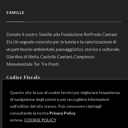
5XMILLE
Donate il vostro 5xmille alla Fondazione Roffredo Caetani
Ets Un segnale concreto per la tutela e la valorizzazione di
un patrimonio ambientale, paesaggistico, storico e culturale.
Giardino di Ninfa, Castello Caetani, Complesso
Monumentale Tor Tre Ponti
Codice Fiscale
800 12 990 596
Questo sito fa uso di cookie tecnici per migliorare l’esperienza
di navigazione degli utenti e per raccogliere informazioni
sull’utilizzo del sito stesso. Può conoscere i dettagli
consultando la nostra
Privacy Policy
LINK UTILI
estesa.
COOKIE POLICY