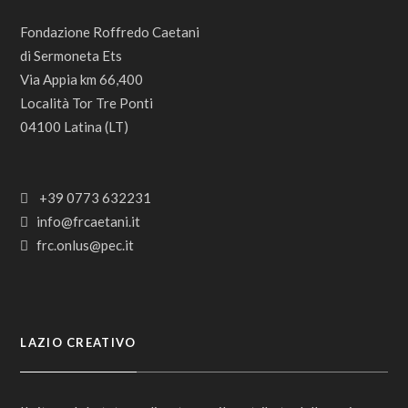
Fondazione Roffredo Caetani
di Sermoneta Ets
Via Appia km 66,400
Località Tor Tre Ponti
04100 Latina (LT)
+39 0773 632231
info@frcaetani.it
frc.onlus@pec.it
LAZIO CREATIVO